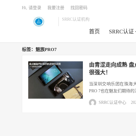
Hi, 请登录
我要注册
找回密码
SRRC认证机构
首页
SRRC认证
标签：魅族PRO7
由青涩走向成熟 盘点
很强大！
当深圳交响乐团在珠海
PRO 7也在魅友们期待
SRRC认证中心
20