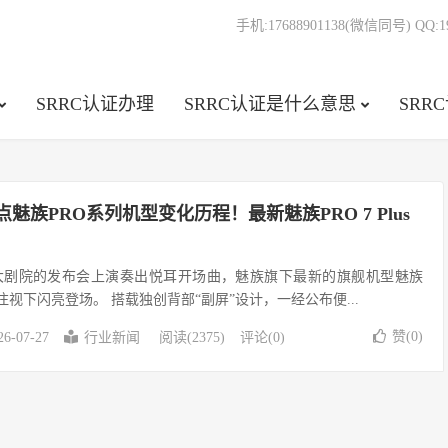
手机:17688901138(微信同号) QQ:19
SRRC认证办理
SRRC认证是什么意思
SRR
魅族PRO系列机型变化历程！最新魅族PRO 7 Plus
大剧院的发布会上演奏出悦耳开场曲，魅族旗下最新的旗舰机型魅族
的注视下闪亮登场。 搭载独创背部“副屏”设计，一经公布便...
赞(
0
)
26-07-27
行业新闻
阅读(2375)
评论(0)