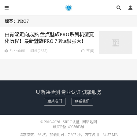
标签：PRO7
由青涩走向成熟 盘点魅族PRO系列机型变
化历程！最新魅族PRO 7 Plus很强大！
行业新闻
阅读(2375)
赞(
0
)
贝斯通检测 专业认证 诚挚服务
联系我们
联系我们
© 2010-2026
SRRC认证
网站地图
赣ICP备14005663号
请求次数：66 次，加载用时：7.807 秒，内存占用：34.57 MB