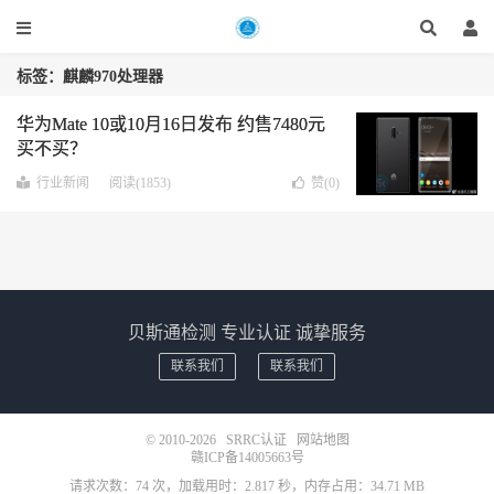
标签：麒麟970处理器
华为Mate 10或10月16日发布 约售7480元
买不买？
行业新闻
阅读(1853)
赞(
0
)
贝斯通检测 专业认证 诚挚服务
联系我们
联系我们
© 2010-2026
SRRC认证
网站地图
赣ICP备14005663号
请求次数：74 次，加载用时：2.817 秒，内存占用：34.71 MB