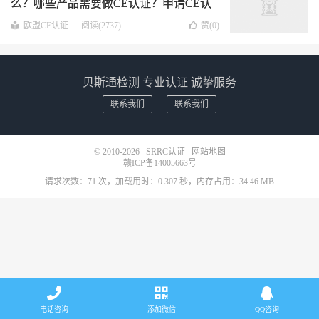
么？哪些产品需要做CE认证？申请CE认
证需要多少钱时间？
欧盟CE认证
阅读(2737)
赞(
0
)
贝斯通检测 专业认证 诚挚服务
联系我们
联系我们
© 2010-2026
SRRC认证
网站地图
赣ICP备14005663号
请求次数：71 次，加载用时：0.307 秒，内存占用：34.46 MB
电话咨询
添加微信
QQ咨询