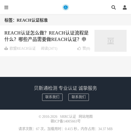
标签：REACH认证标准
REACH认证怎么做？REACH认证流程是
什么？哪些产品需要做REACH认证？申
请REACH认证需要多少钱时间？
欧盟REACH认证
阅读(2471)
赞(
0
)
贝斯通检测 专业认证 诚挚服务
联系我们
联系我们
© 2010-2026
SRRC认证
网站地图
赣ICP备14005663号
请求次数：67 次，加载用时：0.415 秒，内存占用：34.37 MB