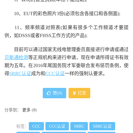
10、EUT的彩色照片3份(必须包含各接口和各侧面);
11、频率频道对照表(如果有很多个工作频道才要提
供，如DSSS或者FHSS工作方式的产品);
目前可以通过国家无线电管理委员直接进行申请或通过
贝斯通检测
等正规机构来进行申请，现在申请所得证书有效
期为五年。在2016年尾国务院才军委联合发布惩罚条例，使
得
SRRC认证
成为和
CCC认证
一样的强制认要求。
赞(
0
)
打赏
分享到：
更多
(
0
)
标签：
CCC
CCC认证
SRRC
SRRC认证