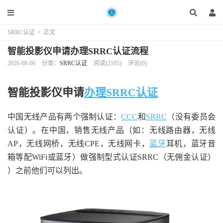
SRRC认证
>
正文
智能投影仪申请办理SRRC认证流程
2026-08-06
分类：
SRRC认证
阅读(2105)
评论(0)
智能投影仪申请
办理SRRC认证
中国无线产品有两个强制认证：
CCC
和
SRRC
（没有委员会
认证）。在中国，销售无线产品（如：无线路由器，无线
AP，无线网桥，无线CPE，无线网卡，
蓝牙
耳机，蓝牙音
箱等配WiFi或蓝牙）做强制型式认证SRRC（无佣金认证）
）之前他们可以列出。