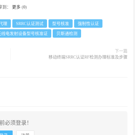
享到：
更多
(
0
)
证代理
SRRC认证测试
型号核准
强制性认证
无线电发射设备型号核准证
贝斯通检测
下一篇
移动终端SRRC认证RF检测办理标准及步骤
前必须登录！