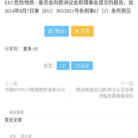
EEC危险物质 - 委员会向欧洲议会和理事会提交的报告，如
2014年8月7日第（EU）305/2011号条例第67（1）条所预见
赞(
0
)
打赏
分享到：
更多
(
0
)
标签：
CE
CE认证
上一篇
下一篇
中国ROHS2.0限用物质清单2018
移动电源出口欧洲CE认证办理
流程及需准备资料
相关推荐
暂无文章
抢沙发
评论