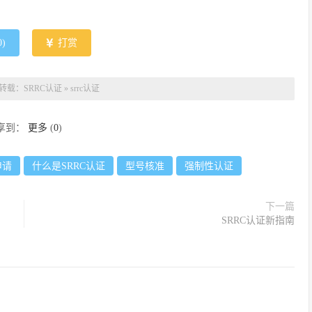
0
)
打赏
转载：
SRRC认证
»
srrc认证
享到：
更多
(
0
)
申请
什么是SRRC认证
型号核准
强制性认证
下一篇
SRRC认证新指南