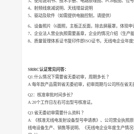
3、使用说明书、技术手册、电路原理图、PCB板图、位
4、射频线衰减说明、天线增益说明
5、驱动及软件（如需提供电脑控制，请提供）
6、设备照片（6面照，主板正反面，除去屏蔽罩，体现申请
7、企业法人营业执照需要盖章，企业的情况介绍（生产能
8、质量管理体系证书复印件即ISO证书，无线电企业年
SRRC认证常见问答：
Q1:什么情况下需要省无委初审，周期多长 ？
A:每年款产品需到省无委初审，初审周期与公司所在省无
Q2：核准审批时间多长？
A:20个工作日左右可出型号核准证。
Q3:省无委初审需要什么资料 ？
A: 《核准无线电发射设备型号申请表》、公司营业执照
线电设备生产、销售等说明、《无线电企业年度生产情况