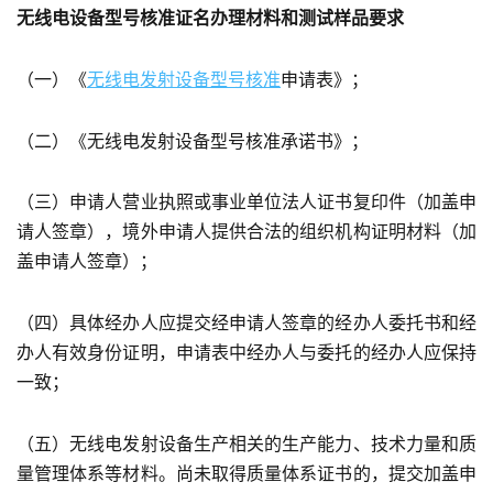
无线电设备型号核准证名办理材料和测试样品要求
（一）《
无线电发射设备型号核准
申请表》；
（二）《无线电发射设备型号核准承诺书》；
（三）申请人营业执照或事业单位法人证书复印件（加盖申
请人签章），境外申请人提供合法的组织机构证明材料（加
盖申请人签章）；
（四）具体经办人应提交经申请人签章的经办人委托书和经
办人有效身份证明，申请表中经办人与委托的经办人应保持
一致；
（五）无线电发射设备生产相关的生产能力、技术力量和质
量管理体系等材料。尚未取得质量体系证书的，提交加盖申