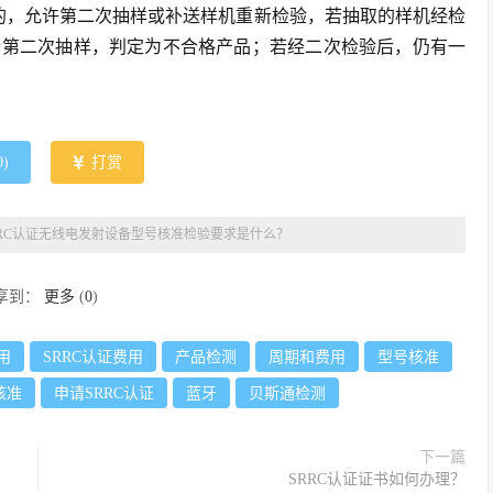
的，允许第二次抽样或补送样机重新检验，若抽取的样机经检
行第二次抽样，判定为不合格产品；若经二次检验后，仍有一
0
)
打赏
RRC认证无线电发射设备型号核准检验要求是什么？
享到：
更多
(
0
)
用
SRRC认证费用
产品检测
周期和费用
型号核准
核准
申请SRRC认证
蓝牙
贝斯通检测
下一篇
SRRC认证证书如何办理？