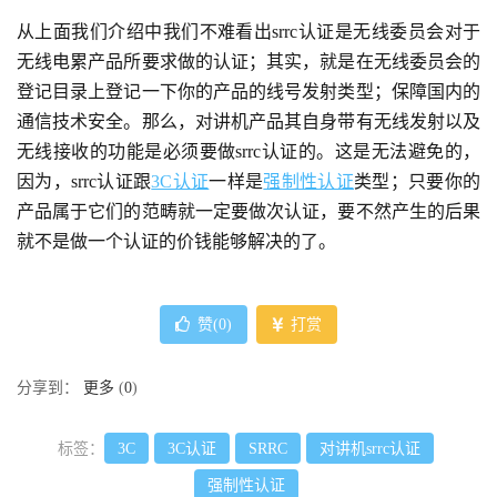
从上面我们介绍中我们不难看出srrc认证是无线委员会对于
无线电累产品所要求做的认证；其实，就是在无线委员会的
登记目录上登记一下你的产品的线号发射类型；保障国内的
通信技术安全。那么，对讲机产品其自身带有无线发射以及
无线接收的功能是必须要做srrc认证的。这是无法避免的，
因为，srrc认证跟
3C认证
一样是
强制性认证
类型；只要你的
产品属于它们的范畴就一定要做次认证，要不然产生的后果
就不是做一个认证的价钱能够解决的了。
赞(
0
)
打赏
分享到：
更多
(
0
)
标签：
3C
3C认证
SRRC
对讲机srrc认证
强制性认证