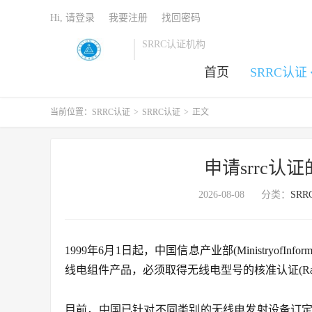
Hi, 请登录
我要注册
找回密码
SRRC认证机构
首页
SRRC认证
当前位置：
SRRC认证
>
SRRC认证
>
正文
申请srrc
2026-08-08
分类：
SR
1999年6月1日起，中国信息产业部(MinistryofInf
线电组件产品，必须取得无线电型号的核准认证(RadioTypeAp
目前，中国已针对不同类别的无线电发射设备订