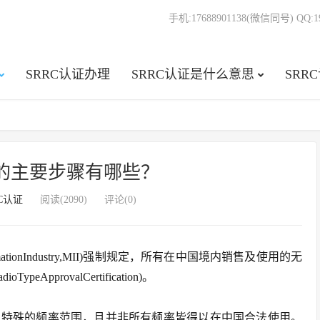
手机:17688901138(微信同号) QQ:19
SRRC认证办理
SRRC认证是什么意思
SRR
认证的主要步骤有哪些？
RC认证
阅读(2090)
评论(0)
ormationIndustry,MII)强制规定，所有在中国境内销售及使用的无
provalCertification)。
定特殊的频率范围，且并非所有频率皆得以在中国合法使用。