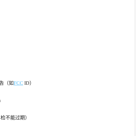
报告（如
FCC
ID）
n
照（年检不能过期）
）