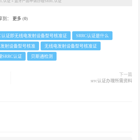
RC认证
»
蓝牙产品申请办理SRRC认证
享到：
更多
(
0
)
RC认证即无线电发射设备型号核准证
SRRC认证是什么
电发射设备型号核准
无线电发射设备型号核准证
SRRC认证
贝斯通检测
下一篇
srrc认证办理所需资料