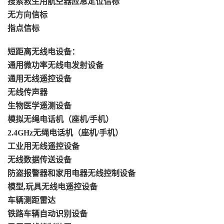
搜索救生用航空器应急定位信标
无方向信标
指点信标
短距离无线电设备：
通用微功率无线电发射设备
通用无线遥控设备
无线传声器
生物医学遥测设备
模拟无绳电话机（座机/手机）
2.4GHz无绳电话机（座机/手机）
工业用无线遥控设备
无线数据传送设备
防盗报警器和家用电器无线控制设备
模型,玩具无线电遥控设备
车辆测距雷达
铁路车辆自动识别设备