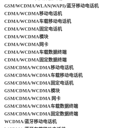
GSM/WCDMA/WLAN(WAPI)/蓝牙移动电话机
CDMA/WCDMA移动电话机
CDMA/WCDMA车载移动电话机
CDMA/WCDMA固定电话机
CDMA/WCDMA模块
CDMA/WCDMA网卡
CDMA/WCDMA车载数据终端
CDMA/WCDMA固定数据终端
GSM/CDMA/WCDMA移动电话机
GSM/CDMA/WCDMA车载移动电话机
GSM/CDMA/WCDMA固定电话机
GSM/CDMA/WCDMA模块
GSM/CDMA/WCDMA 网卡
GSM/CDMA/WCDMA车载数据终端
GSM/CDMA/WCDMA固定数据终端
WCDMA/蓝牙移动电话机