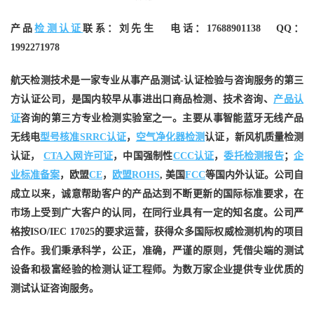
产品
检测认证
联系：刘先生 电话：17688901138 QQ：
1992271978
航天检测技术是一家专业从事产品测试­-认证检验与咨询服务的第三
方认证公司，是国内较早从事进出口商品检测、技术咨询、
产品认
证
咨询的第三方专业检测实验室之一。主要从事智能蓝牙无线产品
无线电
型号核准
SRRC认证
，
空气净化器检测
认证，新风机质量检测
认证，
CTA入网许可证
，中国强制性
CCC认证
，
委托检测报告
；
企
业标准备案
，欧盟
CE
，
欧盟ROHS
, 美国
FCC
等国内外认证。公司自
成立以来，诚意帮助客户的产品达到不断更新的国际标准要求，在
市场上受到广大客户的认同，在同行业具有一定的知名度。公司严
格按ISO/IEC 17025的要求运营，获得众多国际权威检测机构的项目
合作。我们秉承科学，公正，准确，严谨的原则，凭借尖端的测试
设备和极富经验的检测认证工程师。为数万家企业提供专业优质的
测试认证咨询服务。