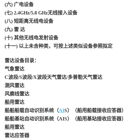
(六) 广电设备
(七) 2.4GHz/5.8 GHz无线接入设备
(八) 短距离无线电设备
(九) 雷 达
(十) 其他无线电发射设备
(十一) 以上未含种类，可按上述类似设备参照拟定
雷达设备目录：
气象雷达
C波段/S波段/X波段天气雷达/多普勒天气雷达
测风雷达
风廓线雷达
船用雷达
船舶船载自动识别系统（
AI
S）（船用船载接收应答器）
船舶基站自动识别系统（AIS）（船用基站接收应答器）
船用雷达
雷达应答器