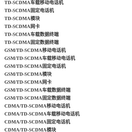
TD-SCDMA车载移动电话机
TD-SCDMA固定电话机
TD-SCDMA模块
TD-SCDMA网卡
TD-SCDMA车载数据终端
TD-SCDMA固定数据终端
GSM/TD-SCDMA移动电话机
GSM/TD-SCDMA车载移动电话机
GSM/TD-SCDMA固定电话机
GSM/TD-SCDMA模块
GSM/TD-SCDMA网卡
GSM/TD-SCDMA车载数据终端
GSM/TD-SCDMA固定数据终端
CDMA/TD-SCDMA移动电话机
CDMA/TD-SCDMA车载移动电话机
CDMA/TD-SCDMA固定电话机
CDMA/TD-SCDMA模块