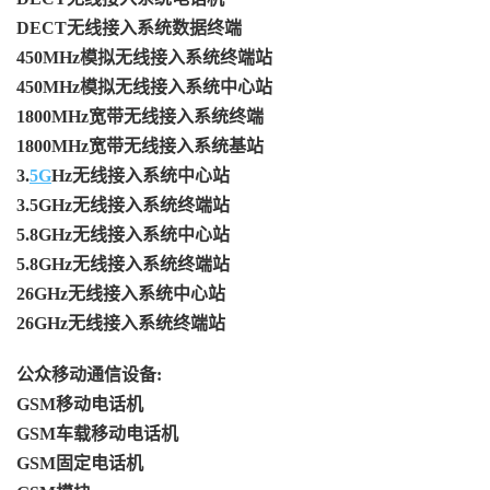
DECT无线接入系统数据终端
450MHz模拟无线接入系统终端站
450MHz模拟无线接入系统中心站
1800MHz宽带无线接入系统终端
1800MHz宽带无线接入系统基站
3.
5G
Hz无线接入系统中心站
3.5GHz无线接入系统终端站
5.8GHz无线接入系统中心站
5.8GHz无线接入系统终端站
26GHz无线接入系统中心站
26GHz无线接入系统终端站
公众移动通信设备:
GSM移动电话机
GSM车载移动电话机
GSM固定电话机