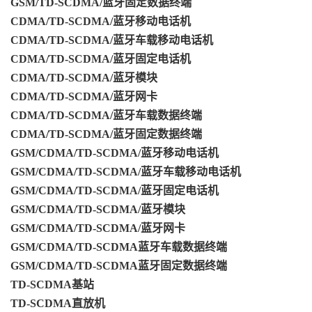
GSM/TD-SCDMA/蓝牙固定数据终端
CDMA/TD-SCDMA/蓝牙移动电话机
CDMA/TD-SCDMA/蓝牙车载移动电话机
CDMA/TD-SCDMA/蓝牙固定电话机
CDMA/TD-SCDMA/蓝牙模块
CDMA/TD-SCDMA/蓝牙网卡
CDMA/TD-SCDMA/蓝牙车载数据终端
CDMA/TD-SCDMA/蓝牙固定数据终端
GSM/CDMA/TD-SCDMA/蓝牙移动电话机
GSM/CDMA/TD-SCDMA/蓝牙车载移动电话机
GSM/CDMA/TD-SCDMA/蓝牙固定电话机
GSM/CDMA/TD-SCDMA/蓝牙模块
GSM/CDMA/TD-SCDMA/蓝牙网卡
GSM/CDMA/TD-SCDMA蓝牙车载数据终端
GSM/CDMA/TD-SCDMA蓝牙固定数据终端
TD-SCDMA基站
TD-SCDMA直放机