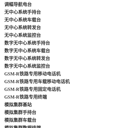
调幅导航电台
无中心系统手持台
无中心系统车载台
无中心系统转发台
无中心系统监控台
数字无中心系统手持台
数字无中心系统车载台
数字无中心系统转发台
数字无中心系统监控台
GSM-R铁路专用移动电话机
GSM-R铁路专用车载移动电话机
GSM-R铁路专用固定电话机
GSM-R铁路专用终端
模拟集群基站
模拟集群手持台
模拟集群车载台
模拟集群数据终端