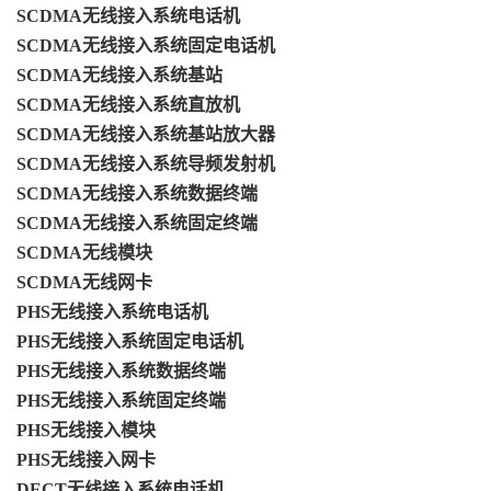
SCDMA无线接入系统电话机
SCDMA无线接入系统固定电话机
SCDMA无线接入系统基站
SCDMA无线接入系统直放机
SCDMA无线接入系统基站放大器
SCDMA无线接入系统导频发射机
SCDMA无线接入系统数据终端
SCDMA无线接入系统固定终端
SCDMA无线模块
SCDMA无线网卡
PHS无线接入系统电话机
PHS无线接入系统固定电话机
PHS无线接入系统数据终端
PHS无线接入系统固定终端
PHS无线接入模块
PHS无线接入网卡
DECT无线接入系统电话机