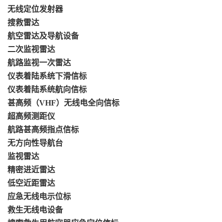
无线定位发射器
搜救雷达
航空雷达及导航设备
二次监视雷达
航路监视一次雷达
仪表着陆系统下滑信标
仪表着陆系统航向信标
甚高频（VHF）无线电全向信标
超高频测距仪
航路甚高频指点信标
无方向性导航台
监视雷达
精密进近雷达
低空近距雷达
应急无线电示位标
救生无线电设备