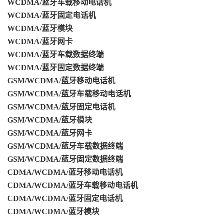
WCDMA/蓝牙车载移动电话机
WCDMA/蓝牙固定电话机
WCDMA/蓝牙模块
WCDMA/蓝牙网卡
WCDMA/蓝牙车载数据终端
WCDMA/蓝牙固定数据终端
GSM/WCDMA/蓝牙移动电话机
GSM/WCDMA/蓝牙车载移动电话机
GSM/WCDMA/蓝牙固定电话机
GSM/WCDMA/蓝牙模块
GSM/WCDMA/蓝牙网卡
GSM/WCDMA/蓝牙车载数据终端
GSM/WCDMA/蓝牙固定数据终端
CDMA/WCDMA/蓝牙移动电话机
CDMA/WCDMA/蓝牙车载移动电话机
CDMA/WCDMA/蓝牙固定电话机
CDMA/WCDMA/蓝牙模块