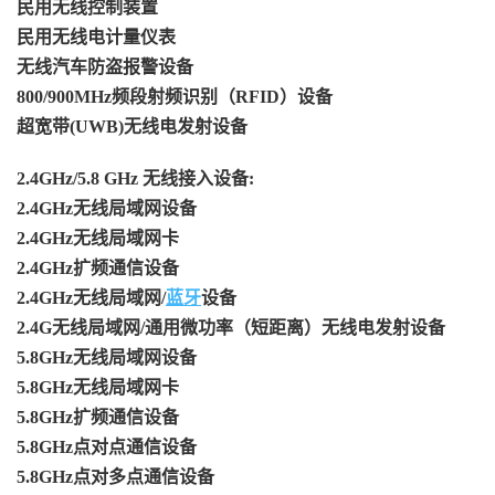
民用无线控制装置
民用无线电计量仪表
无线汽车防盗报警设备
800/900MHz频段射频识别（RFID）设备
超宽带(UWB)无线电发射设备
2.4GHz/5.8 GHz 无线接入设备:
2.4GHz无线局域网设备
2.4GHz无线局域网卡
2.4GHz扩频通信设备
2.4GHz无线局域网/
蓝牙
设备
2.4G无线局域网/通用微功率（短距离）无线电发射设备
5.8GHz无线局域网设备
5.8GHz无线局域网卡
5.8GHz扩频通信设备
5.8GHz点对点通信设备
5.8GHz点对多点通信设备