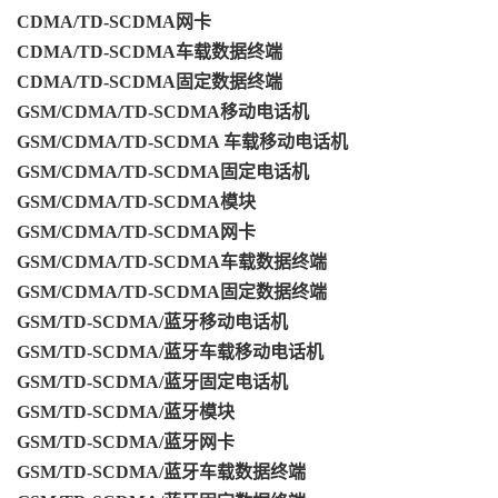
CDMA/TD-SCDMA网卡
CDMA/TD-SCDMA车载数据终端
CDMA/TD-SCDMA固定数据终端
GSM/CDMA/TD-SCDMA移动电话机
GSM/CDMA/TD-SCDMA 车载移动电话机
GSM/CDMA/TD-SCDMA固定电话机
GSM/CDMA/TD-SCDMA模块
GSM/CDMA/TD-SCDMA网卡
GSM/CDMA/TD-SCDMA车载数据终端
GSM/CDMA/TD-SCDMA固定数据终端
GSM/TD-SCDMA/蓝牙移动电话机
GSM/TD-SCDMA/蓝牙车载移动电话机
GSM/TD-SCDMA/蓝牙固定电话机
GSM/TD-SCDMA/蓝牙模块
GSM/TD-SCDMA/蓝牙网卡
GSM/TD-SCDMA/蓝牙车载数据终端