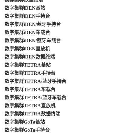
数字集群iDEN基站
数字集群iDEN手持台
数字集群iDEN/蓝牙手持台
数字集群iDEN车载台
数字集群iDEN/蓝牙车载台
数字集群iDEN直放机
数字集群iDEN数据终端
数字集群TETRA基站
数字集群TETRA手持台
数字集群TETRA/蓝牙手持台
数字集群TETRA车载台
数字集群TETRA/蓝牙车载台
数字集群TETRA直放机
数字集群TETRA数据终端
数字集群GoTa基站
数字集群GoTa手持台