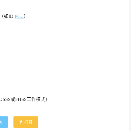
（如ID
FCC
）
SS或FHSS工作模式）
0
)
打赏