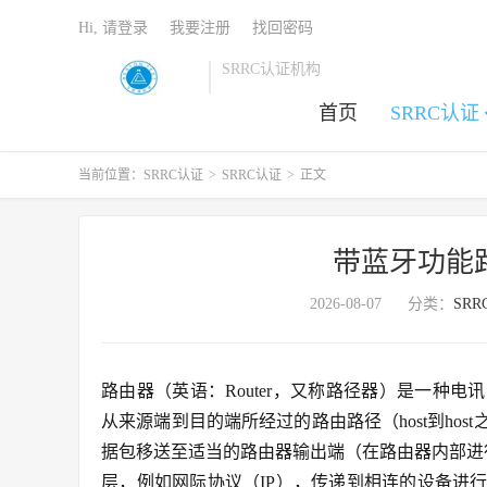
Hi, 请登录
我要注册
找回密码
SRRC认证机构
首页
SRRC认证
当前位置：
SRRC认证
>
SRRC认证
>
正文
带蓝牙功能路
2026-08-07
分类：
SR
路由器（英语：Router，又称路径器）是一种
从来源端到目的端所经过的路由路径（host到ho
据包移送至适当的路由器输出端（在路由器内部进
层，例如网际协议（IP），传递到相连的设备进