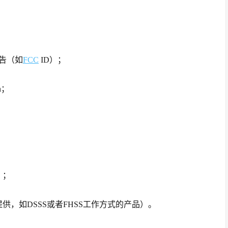
报告（如
FCC
ID）；
rn；
）；
供，如DSSS或者FHSS工作方式的产品）。