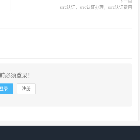
下一篇
srrc认证，srrc认证办理，srrc认证费用
前必须登录！
登录
注册