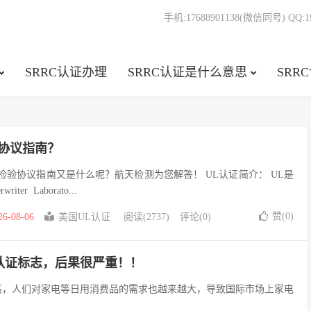
手机:17688901138(微信同号) QQ:19
SRRC认证办理
SRRC认证是什么意思
SRR
协议指南？
检验协议指南又是什么呢？航天检测为您解答！ UL认证简介： UL是
er Laborato...
赞(
0
)
26-08-06
美国UL认证
阅读(2737)
评论(0)
认证标志，后果很严重！！
人们对家电等日用消费品的需求也越来越大，导致国际市场上家电