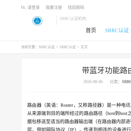
Hi, 请登录
我要注册
找回密码
SRRC认证机构
首页
SRRC认证
当前位置：
SRRC认证
>
SRRC认证
>
正文
带蓝牙功能路由
2026-08-06
分类：
SR
路由器（英语：Router，又称路径器）是一种
从来源端到目的端所经过的路由路径（host到ho
据包移送至适当的路由器输出端（在路由器内部进
层，例如网际协议（IP），传递到相连的设备进