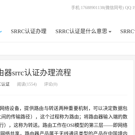
手机:17688901138(微信同号) QQ:19
SRRC认证办理
SRRC认证是什么意思
SRR
器srrc认证办理流程
RC认证
阅读(1554)
评论(0)
电讯网络设备，提供路由与转送两种重要机制，可以决定数据包
st之间的传输路径），这个过程称为路由；将路由器输入端的数
行），这称为转送。路由工作在OSI模型的第三层——即网络
行网络共享。路由器产品属于无线通讯类型的产品在中国境内