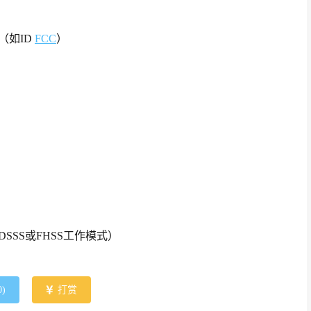
（如ID
FCC
）
SS或FHSS工作模式）
0
)
打赏