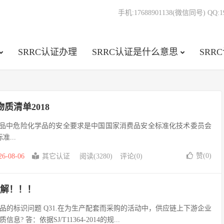
手机:17688901138(微信同号) QQ:19
SRRC认证办理
SRRC认证是什么意思
SRR
物质清单2018
x消费品中危险化学品的安全要求是中国国家消费品安全标准化技术委员会
准...
赞(
0
)
26-08-06
其它认证
阅读(3280)
评论(0)
志详解！！！
品的标识问题 Q31.在为生产配套而采购的活动中，供应链上下游企业
 答：依据SJ/T11364-2014的规...