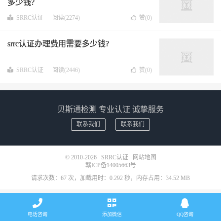
多少钱?
SRRC认证
阅读(2274)
赞(
0
)
srrc认证办理费用需要多少钱?
SRRC认证
阅读(2446)
赞(
0
)
贝斯通检测 专业认证 诚挚服务
联系我们
联系我们
© 2010-2026
SRRC认证
网站地图
赣ICP备14005663号
请求次数：67 次，加载用时：0.292 秒，内存占用：34.52 MB
电话咨询
添加微信
QQ咨询