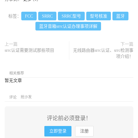
标签：
FCC
SRRC
SRRC型号
型号核准
蓝牙
蓝牙音箱srrc认证办理事项详解
上一篇
下一篇
srrc认证需要测试那些项目
无线路由器srrc认证、srrc检测事
项介绍！
相关推荐
暂无文章
抢沙发
评论
评论前必须登录！
立即登录
注册