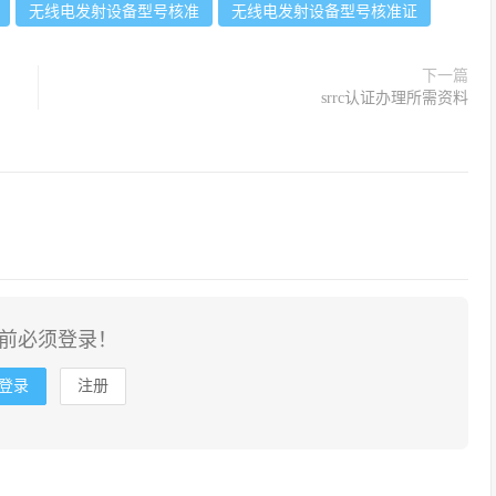
无线电发射设备型号核准
无线电发射设备型号核准证
下一篇
srrc认证办理所需资料
前必须登录！
登录
注册