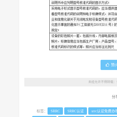
赞(
未经允许不得转载：
分
标签：
SRRC
SRRC认证
srrc认证免费