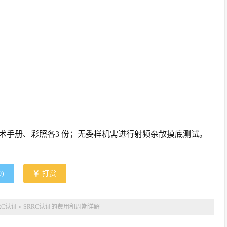
术手册、彩照各3 份；无委样机需进行射频杂散摸底测试。
0
)
打赏
RC认证
»
SRRC认证的费用和周期详解