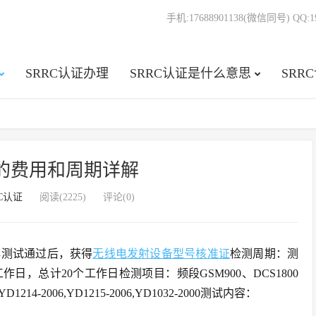
手机:17688901138(微信同号) QQ:19
SRRC认证办理
SRRC认证是什么意思
SRR
证的费用和周期详解
RC认证
阅读(2225)
评论(0)
心测试通过后，获得
无线电发射设备型号核准证
检测周期：测
日，总计20个工作日检测项目：频段GSM900、DCS1800
006,YD1215-2006,YD1032-2000测试内容：