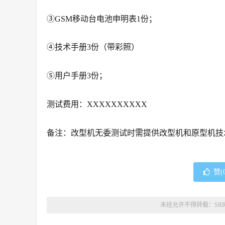
③GSM移动台电池申明表1份；
④技术手册3份（带彩照）
⑤用户手册3份；
测试费用：XXXXXXXXXX
备注：改型机无委测试时需提供改型机和原型机技
赞(
未经允许不得转载：
SR