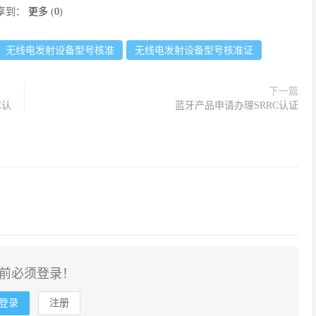
享到：
更多
(
0
)
无线电发射设备型号核准
无线电发射设备型号核准证
下一篇
C认
蓝牙产品申请办理SRRC认证
前必须登录！
登录
注册