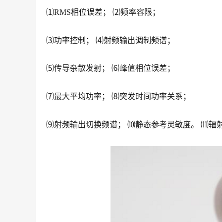
⑴RMS相位误差； ⑵频率容限；
⑶功率控制； ⑷射频输出调制频谱；
⑸传导杂散发射； ⑹峰值相位误差；
⑺最大平均功率； ⑻突发时间功率关系；
⑼射频输出切换频谱； ⑽静态参考灵敏度。 ⑾辐