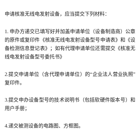
申请核准无线电发射设备，应当提交下列材料：
1. 申办方递交已填写好并加盖申请单位（设备制造商）公章
的原件或复印件《核准无线电发射设备型号申请表》和《设
备检测信息登记表》；如有代理申请单位还需提交《核准无
线电发射设备型号委托书》
2.提交申请单位（含代理申请单位）的“企业法人营业执照”
复印件。
3.提交申办设备型号的技术说明书（包括软硬件版本号）和
用户手册；
4.递交被测设备的电路图、方框图。