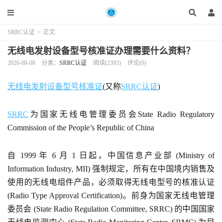
SRRC认证
>
正文
无线电发射设备型号核准证办理需要什么资料？
2026-08-08
分类：
SRRC认证
阅读(2393)
评论(0)
无线电发射设备型号核准证
(又称
SRRC认证
)
SRRC
为国家无线电管理委员会State Radio Regulatory
Commission of the People’s Republic of China
自 1999 年 6 月 1 日起，中国信息产业部 (Ministry of
Information Industry, MII) 强制规定，所有在中国境内销售及
使用的无线电组件产品，必须取得无线电型号的核准认证
(Radio Type Approval Certification)。前身为国家无线电管理
委员会 (State Radio Regulation Committee, SRRC) 的中国国家