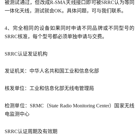
被测试通过，但改成R-SMA天线接口即可被SRRC认为等同
一体化天线，测试就会OK。具体问题，可与我们联系。
4、完全相同的设备如果同时申请不同品牌或不同型号的
SRRC核准，每个型号都必须单独申请与交费。
SRRC认证发证机构
发证机关：中华人名共和国工业和信息化部
核发单位：工业和信息化部无线电管理局
检测单位：SRMC（State Radio Monitoring Center）国家无线
电监测中心
SRRC认证周期及有效期