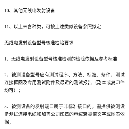
10、其他无线电发射设备
11、以上未含种类，可按上述类似设备参照拟定
无线电发射设备型号核准检验要求
1、无线电发射设备型号核准检测的检验依据及参考标准
2、被测设备型号应有测试程序、方法、标准、条件、测试
连接框图及专用测试附件及最近的测试报告（副本或复印件
均可）；
3、被测设备的发射端口属于非标准接口的，需提供被测设
备测试连接电缆和加盖公司印章的电缆衰减值文字或图表依
据；