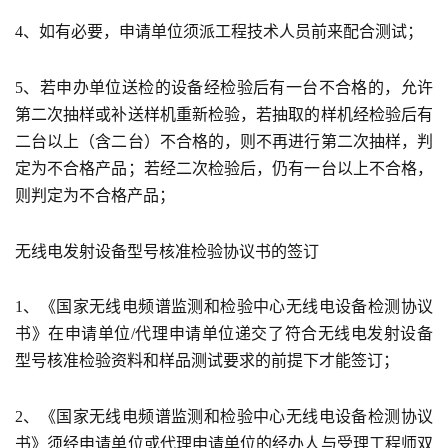
4、如有必要，申请单位须派工程技术人员前来配合测试；
5、若申办单位送检的设备经检验后有一台不合格的，允许
第二次抽样或补送样机重新检验，若抽取的样机经检验后有
二台以上（含二台）不合格的，则不再进行第二次抽样，判
定为不合格产品；若经二次检验后，仍有一台以上不合格，
则判定为不合格产品；
无线电发射设备型号核准检验协议书的签订
1、《国家无线电频谱监测和检验中心无线电设备检测协议
书》在申请单位/代理申请单位递交了符合无线电发射设备
型号核准检验资料和样品测试要求的前提下才能签订；
2、《国家无线电频谱监测和检验中心无线电设备检测协议
书》须经申请单位或代理申请单位的经办人与受理工程师双