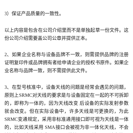
3）保证产品质量的一致性。
以上内容是包含在公司介绍里而不是单独起草一份文件。这
份公司介绍需要盖公司公章并提供正本。
2、如果企业名称与设备品牌不一致，则需提供品牌的注册
证明复印件或品牌拥有者给申请企业的授权书原件。如果企
业名称与品牌一致，则不需提供此文件。
3、在型号核准中，设备天线的问题是经常会遇见的问题，
原则上SRMC对天线的要求是与设备固定在一起的不可拆卸
的，即称为一体的，因为天线改变 后设备的实际发射参数
就会改变。但在实际设备中，许多天线是可更换的，为此
SRMC变通规定，采用非标准通用接口即可视为天线是一体
的，比如天线采用 SMA接口会被视为非一体化天线，不会