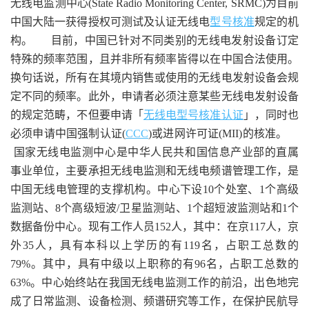
无线电监测中心(State Radio Monitoring Center, SRMC)为目前
中国大陆一获得授权可测试及认证无线电
型号核准
规定的机
构。 目前，中国已针对不同类别的无线电发射设备订定
特殊的频率范围，且并非所有频率皆得以在中国合法使用。
换句话说，所有在其境内销售或使用的无线电发射设备会规
定不同的频率。此外，申请者必须注意某些无线电发射设备
的规定范畴，不但要申请「
无线电型号核准认证
」，同时也
必须申请中国强制认证(
CCC
)或进网许可证(MII)的核准。
国家无线电监测中心是中华人民共和国信息产业部的直属
事业单位，主要承担无线电监测和无线电频谱管理工作，是
中国无线电管理的支撑机构。中心下设10个处室、1个高级
监测站、8个高级短波/卫星监测站、1个超短波监测站和1个
数据备份中心。现有工作人员152人，其中：在京117人，京
外35人，具有本科以上学历的有119名，占职工总数的
79%。其中，具有中级以上职称的有96名，占职工总数的
63%。中心始终站在我国无线电监测工作的前沿，出色地完
成了日常监测、设备检测、频谱研究等工作，在保护民航导