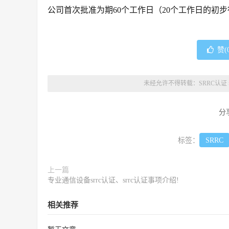
公司首次批准为期60个工作日（20个工作日的初步
赞(
未经允许不得转载：
SRRC认证
分
标签：
SRRC
上一篇
专业通信设备srrc认证、srrc认证事项介绍!
相关推荐