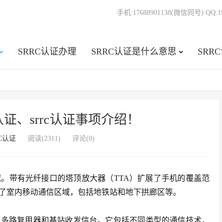
手机:17688901138(微信同号) QQ:19
SRRC认证办理
SRRC认证是什么意思
SRR
认证、srrc认证事项介绍！
RC认证
阅读(2311)
评论(0)
。带有光纤接口的塔顶放大器（TTA）扩展了手机的覆盖范
了室内移动通信区域，包括地铁站和地下拱廊区等。
，多路复用器和基站收发信台。它包括不同类型的通信技术，