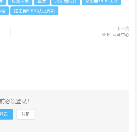
证
检测认证
蓝牙
贝斯通检测
路由器SRRC认证
办理
路由器SRRC认证周期
下一篇
SRRC认证中心
前必须登录！
登录
注册